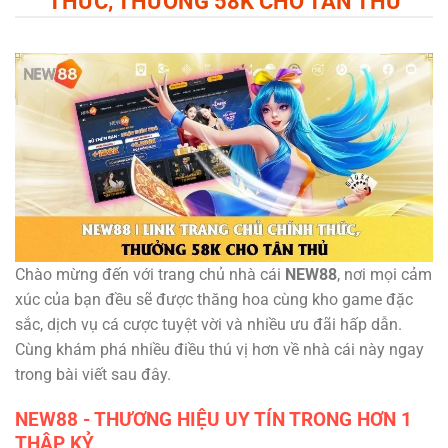
THỨC, THƯỞNG 58K CHO TÂN THỦ
Chào mừng đến với trang chủ nhà cái
NEW88
, nơi mọi cảm
xúc của bạn đều sẽ được thăng hoa cùng kho game đặc
sắc, dịch vụ cá cược tuyệt vời và nhiều ưu đãi hấp dẫn.
Cùng khám phá nhiều điều thú vị hơn về nhà cái này ngay
trong bài viết sau đây.
NEW88 - THƯƠNG HIỆU UY TÍN TRONG HƠN 1
THẬP KỶ