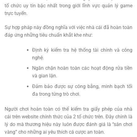
tổ chức uy tín bậc nhất trong giới lĩnh vực quản lý game
trực tuyến.
Sự hợp pháp này đồng nghĩa với việc nhà cái đã hoàn toàn
đáp ứng những tiêu chuẩn khắt khe như:
Định kỳ kiểm tra hệ thống tài chính và công
nghệ.
Ngăn chặn hoàn toàn các hoạt động rửa tiền
và gian lận.
Đảm bảo được sự công bằng, minh bạch tối
đa trong từng trò chơi.
Người chơi hoàn toàn có thể kiểm tra giấy phép của nhà
cái trên website chính thức của 2 tổ chức trên. Đây chính là
lý do mà thương hiệu này luôn được đánh giá là “sân chơi
vàng” cho những ai yêu thích cá cược an toàn.