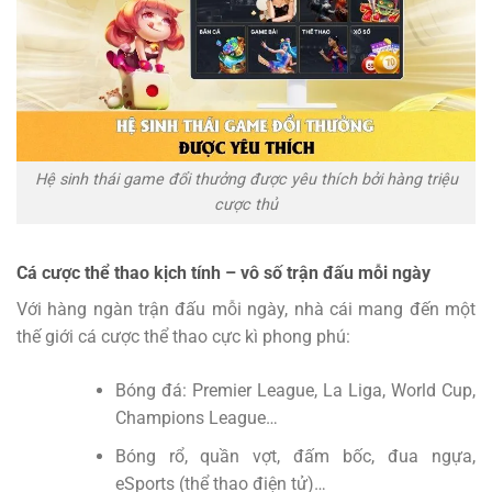
Hệ sinh thái game đổi thưởng được yêu thích bởi hàng triệu
cược thủ
Cá cược thể thao kịch tính – vô số trận đấu mỗi ngày
Với hàng ngàn trận đấu mỗi ngày, nhà cái mang đến một
thế giới cá cược thể thao cực kì phong phú:
Bóng đá: Premier League, La Liga, World Cup,
Champions League…
Bóng rổ, quần vợt, đấm bốc, đua ngựa,
eSports (thể thao điện tử)…