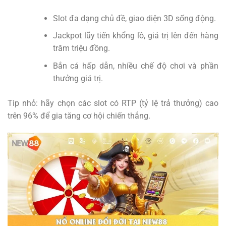
Slot đa dạng chủ đề, giao diện 3D sống động.
Jackpot lũy tiến khổng lồ, giá trị lên đến hàng
trăm triệu đồng.
Bắn cá hấp dẫn, nhiều chế độ chơi và phần
thưởng giá trị.
Tip nhỏ: hãy chọn các slot có RTP (tỷ lệ trả thưởng) cao
trên 96% để gia tăng cơ hội chiến thắng.