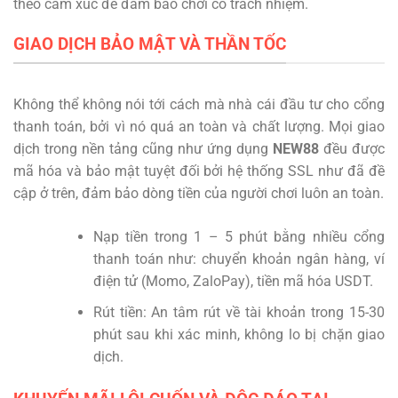
theo cảm xúc để đảm bảo chơi có trách nhiệm.
GIAO DỊCH BẢO MẬT VÀ THẦN TỐC
Không thể không nói tới cách mà nhà cái đầu tư cho cổng
thanh toán, bởi vì nó quá an toàn và chất lượng. Mọi giao
dịch trong nền tảng cũng như ứng dụng
NEW88
đều được
mã hóa và bảo mật tuyệt đối bởi hệ thống SSL như đã đề
cập ở trên, đảm bảo dòng tiền của người chơi luôn an toàn.
Nạp tiền trong 1 – 5 phút bằng nhiều cổng
thanh toán như: chuyển khoản ngân hàng, ví
điện tử (Momo, ZaloPay), tiền mã hóa USDT.
Rút tiền: An tâm rút về tài khoản trong 15-30
phút sau khi xác minh, không lo bị chặn giao
dịch.