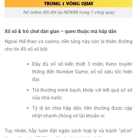
Nổ online đổi đời tại NEW88 trong 1 vòng quay
Xổ số & trò chơi dân gian – quen thuộc mà hấp dẫn
Ngoài thể thao và casino, nền tảng này còn là thiên đường
cho tín đồ xổ số bởi:
Đầy đủ xổ số kiến thiết 3 miền, Keno truyền
thống đến Number Game, xổ số siêu tốc hiện
đại.
Trả thưởng minh bạch, khớp với kết quả xổ số
của nhà nước.
Tỷ lệ ăn chia hấp dẫn, tiền thưởng được cập
nhật nhanh chóng vô tài khoản ví.
Tuy nhiên, hãy luôn đặt ngân sách hợp lý và tránh “all-in”