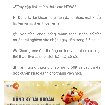
🔗
Truy cập link chính thức của NEW88.
📝 Đăng ký tài khoản: điền tên đăng nhập, mật khẩu,
họ tên và số điện thoại, email.
💳 Nạp tiền: chọn cổng thanh toán, nhập số tiền
muốn trải nghiệm vào nhận ngay tiền trong 3-5 phút.
🎮 Chọn game đổi thưởng online yêu thích: cá cược
thể thao, live casino, slot, bắn cá, xổ số…
🎁 Tận hưởng thưởng chào mừng 58K và các ưu đãi
độc quyền khác dành cho thành viên mới.