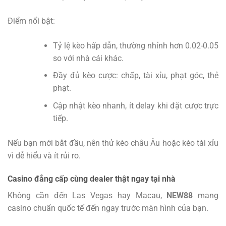
Điểm nổi bật:
Tỷ lệ kèo hấp dẫn, thường nhỉnh hơn 0.02-0.05
so với nhà cái khác.
Đầy đủ kèo cược: chấp, tài xỉu, phạt góc, thẻ
phạt.
Cập nhật kèo nhanh, ít delay khi đặt cược trực
tiếp.
Nếu bạn mới bắt đầu, nên thử kèo châu Âu hoặc kèo tài xỉu
vì dễ hiểu và ít rủi ro.
Casino đẳng cấp cùng dealer thật ngay tại nhà
Không cần đến Las Vegas hay Macau,
NEW88
mang
casino chuẩn quốc tế đến ngay trước màn hình của bạn.