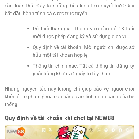
cần tuân thủ. Đây là những điều kiện tiên quyết trước khi
bắt đầu hành trình cá cược trực tuyến.
Độ tuổi tham gia: Thành viên cần đủ 18 tuổi
mới được phép đăng ký và sử dụng dịch vụ.
Quy định về tài khoản: Mỗi người chỉ được sở
hữu một tài khoản hợp lệ.
Thông tin chính xác: Tất cả thông tin đăng ký
phải trùng khớp với giấy tờ tùy thân.
Những nguyên tắc này không chỉ giúp bảo vệ người chơi
khỏi rủi ro pháp lý mà còn nâng cao tính minh bạch của hệ
thống.
Quy định về tài khoản khi chơi tại NEW88