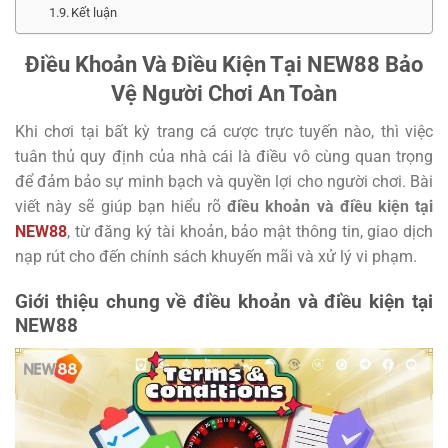
Kết luận
Điều Khoản Và Điều Kiện Tại NEW88 Bảo
Vệ Người Chơi An Toàn
Khi chơi tại bất kỳ trang cá cược trực tuyến nào, thì việc
tuân thủ quy định của nhà cái là điều vô cùng quan trọng
để đảm bảo sự minh bạch và quyền lợi cho người chơi. Bài
viết này sẽ giúp bạn hiểu rõ
điều khoản và điều kiện tại
NEW88
, từ đăng ký tài khoản, bảo mật thông tin, giao dịch
nạp rút cho đến chính sách khuyến mãi và xử lý vi phạm.
Giới thiệu chung về điều khoản và điều kiện tại
NEW88