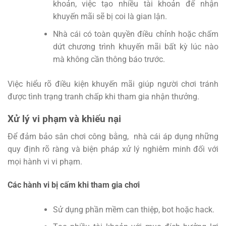
khoản, việc tạo nhiều tài khoản để nhận
khuyến mãi sẽ bị coi là gian lận.
Nhà cái có toàn quyền điều chỉnh hoặc chấm
dứt chương trình khuyến mãi bất kỳ lúc nào
mà không cần thông báo trước.
Việc hiểu rõ điều kiện khuyến mãi giúp người chơi tránh
được tình trạng tranh chấp khi tham gia nhận thưởng.
Xử lý vi phạm và khiếu nại
Để đảm bảo sân chơi công bằng, nhà cái áp dụng những
quy định rõ ràng và biện pháp xử lý nghiêm minh đối với
mọi hành vi vi phạm.
Các hành vi bị cấm khi tham gia chơi
Sử dụng phần mềm can thiệp, bot hoặc hack.