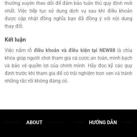
thường xuyên theo dõi để đảm bảo tuân thủ quy định mới
nhất. Việc tiếp tục sử dụng dịch vụ sau khi điều khoản
được cập nhật đồng nghĩa bạn đã đồng ý với nội dung
thay đổi.
Kết luận
Việc nắm rõ
điều khoản và điều kiện tại NEW88
là chìa
khóa giúp người chơi tham gia cá cược an toàn, minh bạch
và bảo vệ quyền lợi của chính mình. Hãy đọc kỹ các quy
định trước khi tham gia để có trải nghiệm trọn vẹn và tránh
những rắc rối không đáng có.
ABOUT
HƯỚNG DẪN