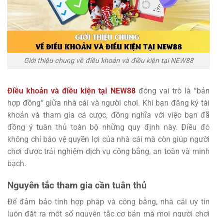
Giới thiệu chung về điều khoản và điều kiện tại NEW88
Điều khoản và điều kiện tại NEW88
đóng vai trò là “bản
hợp đồng” giữa nhà cái và người chơi. Khi bạn đăng ký tài
khoản và tham gia cá cược, đồng nghĩa với việc bạn đã
đồng ý tuân thủ toàn bộ những quy định này. Điều đó
không chỉ bảo vệ quyền lợi của nhà cái mà còn giúp người
chơi được trải nghiệm dịch vụ công bằng, an toàn và minh
bạch.
Nguyên tắc tham gia cần tuân thủ
Để đảm bảo tính hợp pháp và công bằng, nhà cái uy tín
luôn đặt ra một số nguyên tắc cơ bản mà mọi người chơi