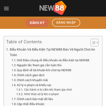
Bỏ
qua
nội
dung
ĐĂNG NHẬP
ĐĂNG KÝ
Table of Contents
Điều Khoản Và Điều Kiện Tại NEW88 Bảo Vệ Người Chơi An
Toàn
Giới thiệu chung về điều khoản và điều kiện tại NEW88
Nguyên tắc tham gia cần tuân thủ
Quy định về tài khoản khi chơi tại NEW88
Chính sách giao dịch
Chính sách khuyến mãi
Xử lý vi phạm và khiếu nại
Các hành vi bị cấm khi tham gia chơi
Hình thức xử lý khi vi phạm
Chính sách bảo mật dữ liệu
Cập nhật điều khoản