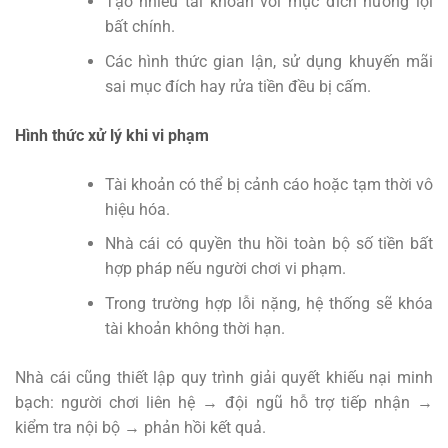
Tạo nhiều tài khoản với mục đích hưởng lợi
bất chính.
Các hình thức gian lận, sử dụng khuyến mãi
sai mục đích hay rửa tiền đều bị cấm.
Hình thức xử lý khi vi phạm
Tài khoản có thể bị cảnh cáo hoặc tạm thời vô
hiệu hóa.
Nhà cái có quyền thu hồi toàn bộ số tiền bất
hợp pháp nếu người chơi vi phạm.
Trong trường hợp lỗi nặng, hệ thống sẽ khóa
tài khoản không thời hạn.
Nhà cái cũng thiết lập quy trình giải quyết khiếu nại minh
bạch: người chơi liên hệ → đội ngũ hỗ trợ tiếp nhận →
kiểm tra nội bộ → phản hồi kết quả.