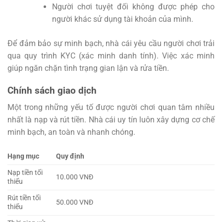
Người chơi tuyệt đối không được phép cho
người khác sử dụng tài khoản của mình.
Để đảm bảo sự minh bạch, nhà cái yêu cầu người chơi trải
qua quy trình KYC (xác minh danh tính). Việc xác minh
giúp ngăn chặn tình trạng gian lận và rửa tiền.
Chính sách giao dịch
Một trong những yếu tố được người chơi quan tâm nhiều
nhất là nạp và rút tiền. Nhà cái uy tín luôn xây dựng cơ chế
minh bạch, an toàn và nhanh chóng.
Hạng mục
Quy định
Nạp tiền tối
10.000 VNĐ
thiểu
Rút tiền tối
50.000 VNĐ
thiểu