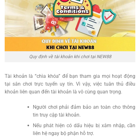
Quy định về tài khoản khi chơi tại NEW88
Tài khoản là “chìa khóa” để bạn tham gia mọi hoạt động
tại sân chơi trực tuyến uy tín. Vì vậy, việc tuân thủ điều
khoản liên quan đến tài khoản là vô cùng quan trọng.
Người chơi phải đảm bảo an toàn cho thông
tin truy cập tài khoản.
Nếu phát hiện có dấu hiệu bị xâm nhập, cần
liên hệ ngay bộ phận hỗ trợ.